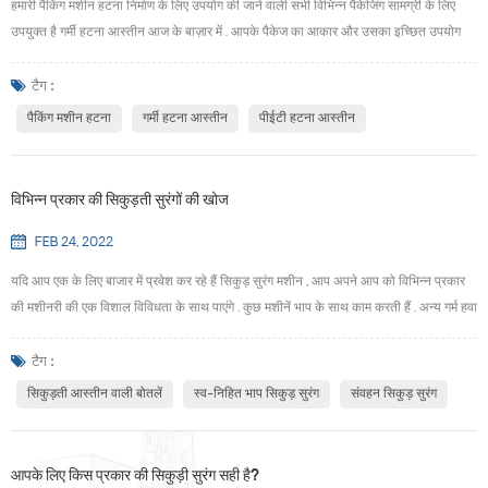
हमारी पैकिंग मशीन हटना निर्माण के लिए उपयोग की जाने वाली सभी विभिन्न पैकेजिंग सामग्री के लिए
उपयुक्त है गर्मी हटना आस्तीन आज के बाज़ार में . आपके पैकेज का आकार और उसका इच्छित उपयोग
यह निर्धारित करेगा कि आपके विशेष प्रोजेक्ट के लिए कौन सी सामग्री सबसे अच्छा काम करेगी . उपलब्ध
सामग्री में शामिल हैं: पालतू (जी) , पीवीसी, ओपीएस और प्ला.· पालतू (जी)- पॉलीप्रोपाइलीन टेरेफ्थेलेट
टैग :
ग्लाइकॉल , फिल्म उच्च घनत...
पैकिंग मशीन हटना
गर्मी हटना आस्तीन
पीईटी हटना आस्तीन
विभिन्न प्रकार की सिकुड़ती सुरंगों की खोज
FEB 24, 2022
यदि आप एक के लिए बाजार में प्रवेश कर रहे हैं सिकुड़ सुरंग मशीन , आप अपने आप को विभिन्न प्रकार
की मशीनरी की एक विशाल विविधता के साथ पाएंगे . कुछ मशीनें भाप के साथ काम करती हैं . अन्य गर्म हवा
का उपयोग करती हैं . हर तरह की सिकुड़ती सुरंग को विशिष्ट अनुप्रयोगों के लिए काम करने के लिए
डिज़ाइन किया गया है . सिकुड़ती सुरंग वास्तव में क्या है? एक सिकुड़ती सुरंग (जिसे आमतौर पर a . के
टैग :
रूप में भी जाना जाता ...
सिकुड़ती आस्तीन वाली बोतलें
स्व-निहित भाप सिकुड़ सुरंग
संवहन सिकुड़ सुरंग
आपके लिए किस प्रकार की सिकुड़ी सुरंग सही है?